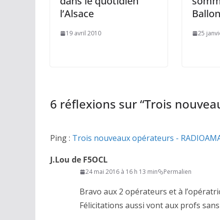
dans le quotidien
somme
l’Alsace
Ballo
19 avril 2010
25 janv
6 réflexions sur “
Trois nouvea
Ping :
Trois nouveaux opérateurs - RADIOA
J.Lou de F5OCL
24 mai 2016 à 16 h 13 min
Permalien
Bravo aux 2 opérateurs et à l’opératr
Félicitations aussi vont aux profs sans 