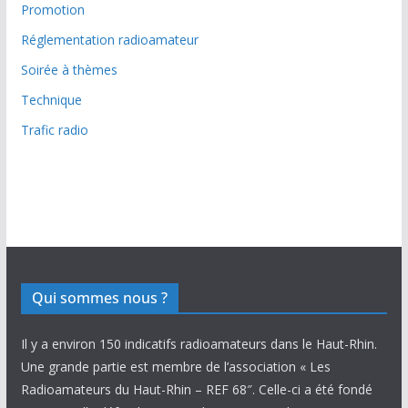
Promotion
Réglementation radioamateur
Soirée à thèmes
Technique
Trafic radio
Qui sommes nous ?
Il y a environ 150 indicatifs radioamateurs dans le Haut-Rhin.
Une grande partie est membre de l’association « Les
Radioamateurs du Haut-Rhin – REF 68″. Celle-ci a été fondé