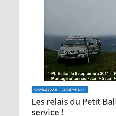
NOUVELLES DU 68
ONDES VHF & UHF
Les relais du Petit B
service !