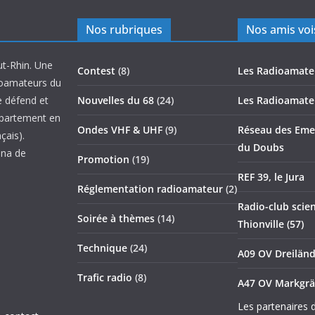
Nos rubriques
Nos amis voi
ut-Rhin. Une
Contest
(8)
Les Radioamate
ioamateurs du
e défend et
Nouvelles du 68
(24)
Les Radioamate
épartement en
Ondes VHF & UHF
(9)
Réseau des Emet
çais).
du Doubs
nna de
Promotion
(19)
REF 39, le Jura
Réglementation radioamateur
(2)
Radio-club scien
Soirée à thèmes
(14)
Thionville (57)
Technique
(24)
A09 OV Dreilän
Trafic radio
(8)
A47 OV Markgrä
Les partenaires 