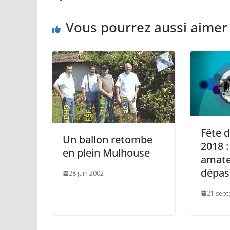
Vous pourrez aussi aimer
Fête d
Un ballon retombe
2018 :
en plein Mulhouse
amate
dépas
28 juin 2002
21 sep