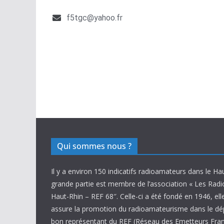
f5tgc@yahoo.fr
Qui sommes nous ?
Il y a environ 150 indicatifs radioamateurs dans le Ha
grande partie est membre de l’association « Les Rad
Haut-Rhin – REF 68″. Celle-ci a été fondé en 1946, ell
assure la promotion du radioamateurisme dans le d
bon représentant du REF (Réseau des Emetteurs Fran