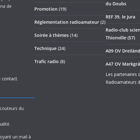
du Doubs
nna de
Promotion
(19)
REF 39, le Jura
Réglementation radioamateur
(2)
Radio-club scien
Soirée à thèmes
(14)
Thionville (57)
Technique
(24)
A09 OV Dreilän
Trafic radio
(8)
A47 OV Markgrä
Les partenaires 
 contact
.
Radioamateurs d
écouteurs du
alité.
voyant un mail à