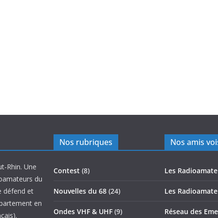
Nos rubriques
Nos amis voi
ut-Rhin. Une
Contest
(8)
Les Radioamate
ioamateurs du
e défend et
Nouvelles du 68
(24)
Les Radioamate
épartement en
Ondes VHF & UHF
(9)
Réseau des Emet
çais).