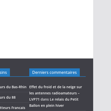
sins
Derniers commentaires
urs du Bas-Rhin
Effet du froid et de la neige sur
les antennes radioamateurs –
urs du 88
LVP71
dans
Le relais du Petit
Ballon en plein hiver
teurs Francais