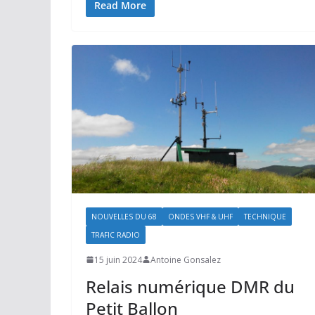
Read More
NOUVELLES DU 68
ONDES VHF & UHF
TECHNIQUE
TRAFIC RADIO
15 juin 2024
Antoine Gonsalez
Relais numérique DMR du
Petit Ballon