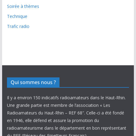
Soirée à thèmes
Technique
Trafic radio
Qui sommes nous ?
Il y a environ 150 indicatifs radioamateurs dans le Haut-Rhin.
Une grande partie est membre de l’association « Les
Radioamateurs du Haut-Rhin – REF 68″. Celle-ci a été fondé
en 1946, elle défend et assure la promotion du
radioamateurisme dans le département en bon représentant
du REF (Réseau des Emetteurs Français).