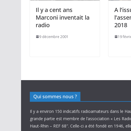
Il y a cent ans
A l’is
Marconi inventait la
l’ass
radio
2018
9 décembre 2001
19 févr
Qui sommes nous ?
Il y a environ 150 indicatifs radioamateurs dans le Ha
grande partie est membre de l’association « Les Rad
Haut-Rhin – REF 68″. Celle-ci a été fondé en 1946, ell