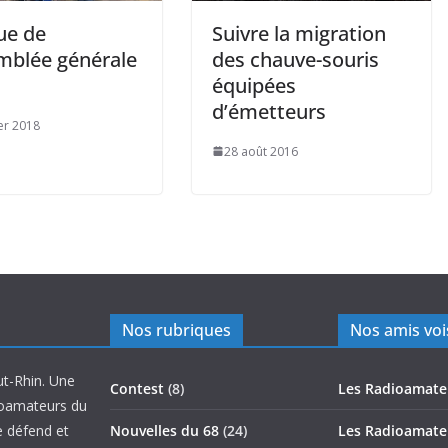
sue de
Suivre la migration
emblée générale
des chauve-souris
équipées
d’émetteurs
ier 2018
28 août 2016
Nos rubriques
Nos amis voi
ut-Rhin. Une
Contest
(8)
Les Radioamate
ioamateurs du
e défend et
Nouvelles du 68
(24)
Les Radioamate