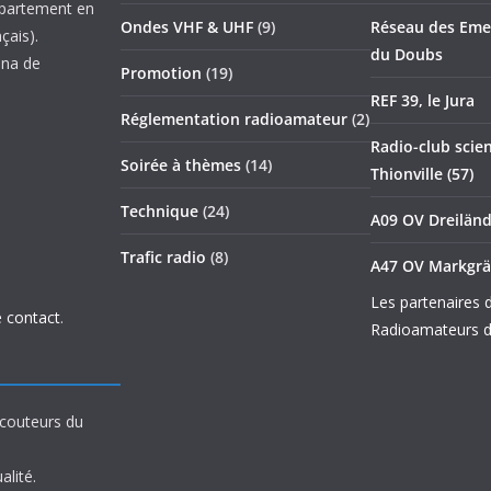
épartement en
Ondes VHF & UHF
(9)
Réseau des Emet
çais).
du Doubs
nna de
Promotion
(19)
REF 39, le Jura
Réglementation radioamateur
(2)
Radio-club scien
Soirée à thèmes
(14)
Thionville (57)
Technique
(24)
A09 OV Dreilän
Trafic radio
(8)
A47 OV Markgrä
Les partenaires 
 contact
.
Radioamateurs d
écouteurs du
alité.