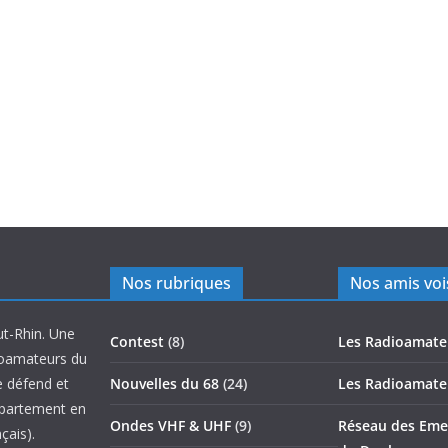
Nos rubriques
Nos amis voi
ut-Rhin. Une
Contest
(8)
Les Radioamate
ioamateurs du
e défend et
Nouvelles du 68
(24)
Les Radioamate
épartement en
Ondes VHF & UHF
(9)
Réseau des Emet
çais).