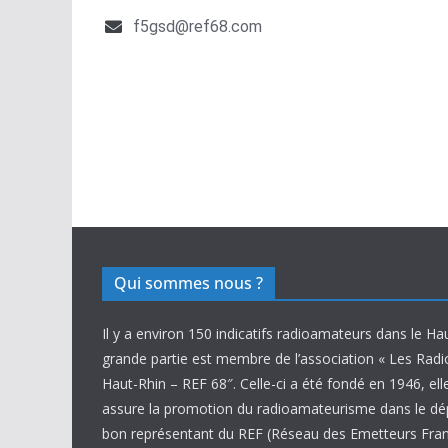
f5gsd@ref68.com
Qui sommes nous ?
Il y a environ 150 indicatifs radioamateurs dans le Ha
grande partie est membre de l’association « Les Rad
Haut-Rhin – REF 68″. Celle-ci a été fondé en 1946, ell
assure la promotion du radioamateurisme dans le d
bon représentant du REF (Réseau des Emetteurs Fran