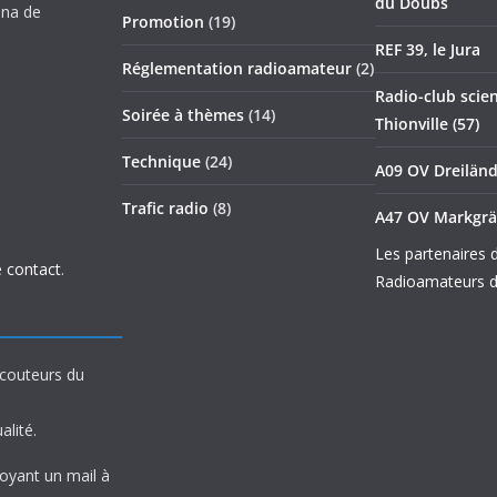
du Doubs
nna de
Promotion
(19)
REF 39, le Jura
Réglementation radioamateur
(2)
Radio-club scien
Soirée à thèmes
(14)
Thionville (57)
Technique
(24)
A09 OV Dreilän
Trafic radio
(8)
A47 OV Markgrä
Les partenaires 
 contact
.
Radioamateurs d
écouteurs du
alité.
voyant un mail à