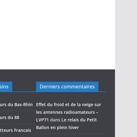
sins
Derniers commentaires
urs du Bas-Rhin
Effet du froid et de la neige sur
les antennes radioamateurs –
urs du 88
LVP71
dans
Le relais du Petit
Ballon en plein hiver
teurs Francais