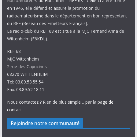
Radioamateurs du Haut-Rhin – REF 68″. Celle-ci a été fondé
en 1946, elle défend et assure la promotion du
radioamateurisme dans le département en bon représentant
du REF (Réseau des Emetteurs Français).
Le radio-club du REF 68 est situé à la MJC Fernand Anna de
Wittenheim (F6KDL).
REF 68
MJC Wittenheim
2 rue des Capucines
68270 WITTENHEIM
Tel: 03.89.53.55.54
Fax: 03.89.52.18.11
Nous contactez ? Rien de plus simple… par la
page de
contact
.
Rejoindre notre communauté