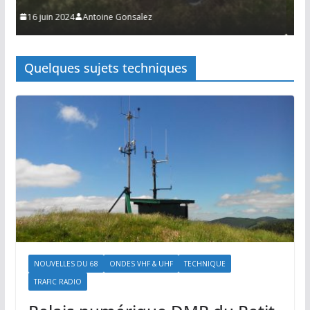
15 juin 2024
Antoine Gonsalez
Quelques sujets techniques
NOUVELLES DU 68
ONDES VHF & UHF
TECHNIQUE
TRAFIC RADIO