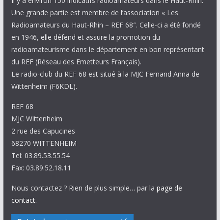
Il y a environ 150 indicatifs radioamateurs dans le Haut-Rhin.
Une grande partie est membre de l’association « Les
Radioamateurs du Haut-Rhin – REF 68″. Celle-ci a été fondé
en 1946, elle défend et assure la promotion du
radioamateurisme dans le département en bon représentant
du REF (Réseau des Emetteurs Français).
Le radio-club du REF 68 est situé à la MJC Fernand Anna de
Wittenheim (F6KDL).
REF 68
MJC Wittenheim
2 rue des Capucines
68270 WITTENHEIM
Tel: 03.89.53.55.54
Fax: 03.89.52.18.11
Nous contactez ? Rien de plus simple… par la
page de
contact
.