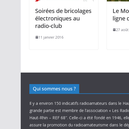
Soirées de bricolages
Le Mo
électroniques au
ligne 
radio-club
27 août
11 janvier 2016
Qui sommes nous ?
Il y a environ 150 indicatifs radioamateurs dans le Ha
grande partie est membre de l’association « Les Rad
Haut-Rhin – REF 68″. Celle-ci a été fondé en 1946, ell
assure la promotion du radioamateurisme dans le d