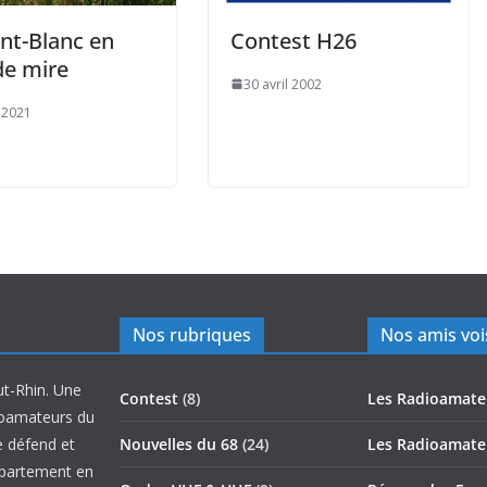
nt-Blanc en
Contest H26
de mire
30 avril 2002
 2021
Nos rubriques
Nos amis voi
ut-Rhin. Une
Contest
(8)
Les Radioamate
ioamateurs du
e défend et
Nouvelles du 68
(24)
Les Radioamate
épartement en