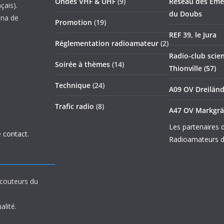
Ondes VHF & UHF
(9)
Réseau des Emet
çais).
du Doubs
nna de
Promotion
(19)
REF 39, le Jura
Réglementation radioamateur
(2)
Radio-club scien
Soirée à thèmes
(14)
Thionville (57)
Technique
(24)
A09 OV Dreilän
Trafic radio
(8)
A47 OV Markgrä
Les partenaires 
 contact
.
Radioamateurs d
écouteurs du
alité.