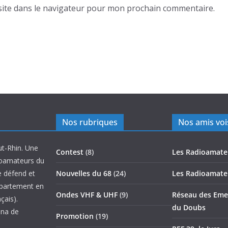
ite dans le navigateur pour mon prochain commentaire.
Nos rubriques
Nos amis voi
ut-Rhin. Une
Contest
(8)
Les Radioamate
ioamateurs du
e défend et
Nouvelles du 68
(24)
Les Radioamate
épartement en
Ondes VHF & UHF
(9)
Réseau des Emet
çais).
du Doubs
nna de
Promotion
(19)