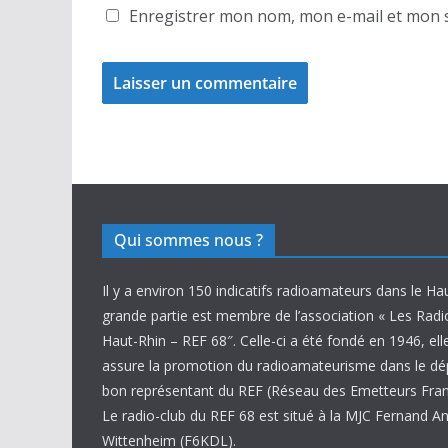
Enregistrer mon nom, mon e-mail et mon s
Qui sommes nous ?
Il y a environ 150 indicatifs radioamateurs dans le Ha
grande partie est membre de l’association « Les Rad
Haut-Rhin – REF 68″. Celle-ci a été fondé en 1946, ell
assure la promotion du radioamateurisme dans le d
bon représentant du REF (Réseau des Emetteurs Fran
Le radio-club du REF 68 est situé à la MJC Fernand A
Wittenheim (F6KDL).