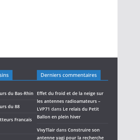
sins
Derniers commentaires
urs du Bas-Rhin
Effet du froid et de la neige sur
les antennes radioamateurs –
urs du 88
LVP71
dans
Le relais du Petit
Ballon en plein hiver
teurs Francais
VivyTlair
dans
Construire son
antenne yagi pour la recherche