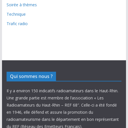
Soirée à thèmes
Technique
Trafic radio
Qui sommes nous ?
Il y a environ 150 indicatifs radioamateurs dans le Haut-Rhin.
Une grande partie est membre de l’association « Les
Radioamateurs du Haut-Rhin – REF 68″. Celle-ci a été fondé
en 1946, elle défend et assure la promotion du
radioamateurisme dans le département en bon représentant
du REF (Réseau des Emetteurs Français).