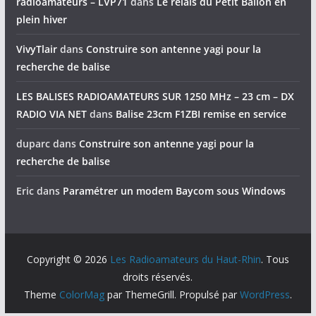
radioamateurs – LVP71
dans
Le relais du Petit Ballon en
plein hiver
VivyTlair
dans
Construire son antenne yagi pour la
recherche de balise
LES BALISES RADIOAMATEURS SUR 1250 MHz – 23 cm – DX
RADIO VIA NET
dans
Balise 23cm F1ZBI remise en service
duparc
dans
Construire son antenne yagi pour la
recherche de balise
Eric
dans
Paramétrer un modem Baycom sous Windows
Copyright © 2026
Les Radioamateurs du Haut-Rhin
. Tous
droits réservés.
Theme
ColorMag
par ThemeGrill. Propulsé par
WordPress
.